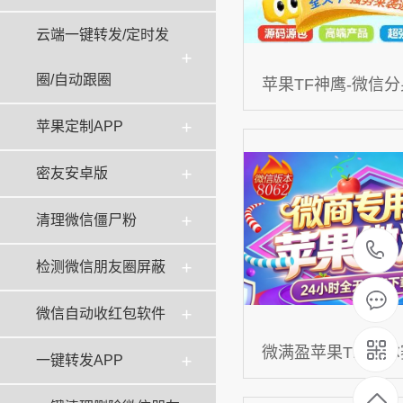
云端一键转发/定时发
圈/自动跟圈
苹果TF神鹰-微信分
鹰微商官网-微信多
苹果定制APP
密友安卓版
清理微信僵尸粉
检测微信朋友圈屏蔽
微信自动收红包软件
微满盈苹果TF-凡尔
一键转发APP
圈-苹果微信分身-